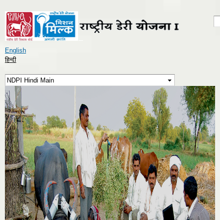
Skip to
main
S
S
content
English
हिन्दी