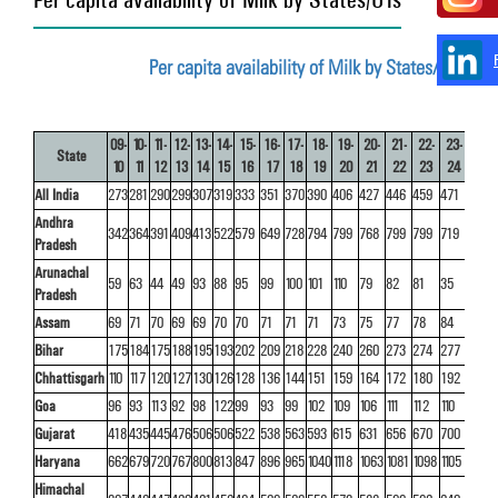
Per capita availability of Milk by States/UTs
09-
10-
11-
12-
13-
14-
15-
16-
17-
18-
19-
20-
21-
22-
23-
State
10
11
12
13
14
15
16
17
18
19
20
21
22
23
24
All India
273
281
290
299
307
319
333
351
370
390
406
427
446
459
471
Andhra
342
364
391
409
413
522
579
649
728
794
799
768
799
799
719
Pradesh
Arunachal
59
63
44
49
93
88
95
99
100
101
110
79
82
81
35
Pradesh
Assam
69
71
70
69
69
70
70
71
71
71
73
75
77
78
84
Bihar
175
184
175
188
195
193
202
209
218
228
240
260
273
274
277
Chhattisgarh
110
117
120
127
130
126
128
136
144
151
159
164
172
180
192
Goa
96
93
113
92
98
122
99
93
99
102
109
106
111
112
110
Gujarat
418
435
445
476
506
506
522
538
563
593
615
631
656
670
700
Haryana
662
679
720
767
800
813
847
896
965
1040
1118
1063
1081
1098
1105
Himachal