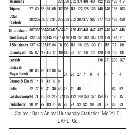
Telangana
321
336
352
371
401
410
422
422
423
419
Tripura
77
80
83
88
95
102
108
113
122
128
136
140
146
153
163
Uttar
283
289
310
312
318
329
339
352
363
377
387
377
402
426
450
Pradesh
387
383
384
403
418
404
421
426
433
441
447
437
446
442
446
Uttarakhand
West Bengal
133
137
140
145
145
147
146
149
154
160
165
173
179
194
211
A&N Islands
137
142
187
131
84
110
108
113
118
126
130
101
115
117
119
Chandigarh
95
87
117
103
101
109
105
88
101
106
113
120
129
126
131
Ladakh
138
271
280
267
Dadra &
86
83
89
101
98
57
Nagar Haveli
34
28
27
7
8
4
4
4
4
Daman & Diu
15
14
11
13
10
8
Delhi
72
72
82
41
39
43
42
41
40
-
-
-
-
64
62
Lakshadweep
84
71
85
82
219
174
135
132
149
150
152
154
17
16
15
Puducherry
96
94
99
113
111
97
96
94
93
92
90
88
87
85
83
Source : Basic Animal Husbandry Statistics, MoFAHD,
DAHD, GoI