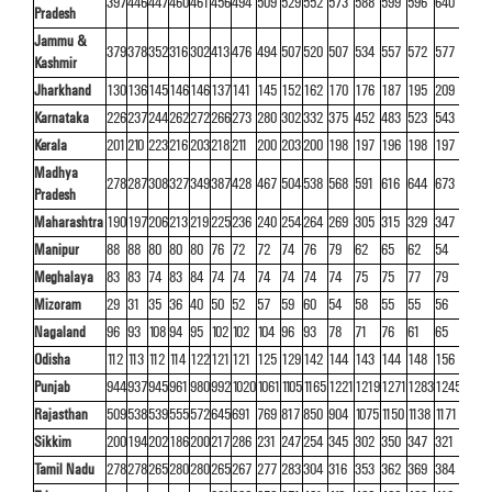
397
446
447
460
461
456
494
509
529
552
573
588
599
596
640
Pradesh
Jammu &
379
378
352
316
302
413
476
494
507
520
507
534
557
572
577
Kashmir
Jharkhand
130
136
145
146
146
137
141
145
152
162
170
176
187
195
209
Karnataka
226
237
244
262
272
266
273
280
302
332
375
452
483
523
543
Kerala
201
210
223
216
203
218
211
200
203
200
198
197
196
198
197
Madhya
278
287
308
327
349
387
428
467
504
538
568
591
616
644
673
Pradesh
Maharashtra
190
197
206
213
219
225
236
240
254
264
269
305
315
329
347
Manipur
88
88
80
80
80
76
72
72
74
76
79
62
65
62
54
Meghalaya
83
83
74
83
84
74
74
74
74
74
74
75
75
77
79
Mizoram
29
31
35
36
40
50
52
57
59
60
54
58
55
55
56
Nagaland
96
93
108
94
95
102
102
104
96
93
78
71
76
61
65
Odisha
112
113
112
114
122
121
121
125
129
142
144
143
144
148
156
Punjab
944
937
945
961
980
992
1020
1061
1105
1165
1221
1219
1271
1283
1245
Rajasthan
509
538
539
555
572
645
691
769
817
850
904
1075
1150
1138
1171
Sikkim
200
194
202
186
200
217
286
231
247
254
345
302
350
347
321
Tamil Nadu
278
278
265
280
280
265
267
277
283
304
316
353
362
369
384