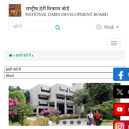
Skip to main content
Search
Hindi
Search form
Toggle
navigation
»
हमारे बारे में
»