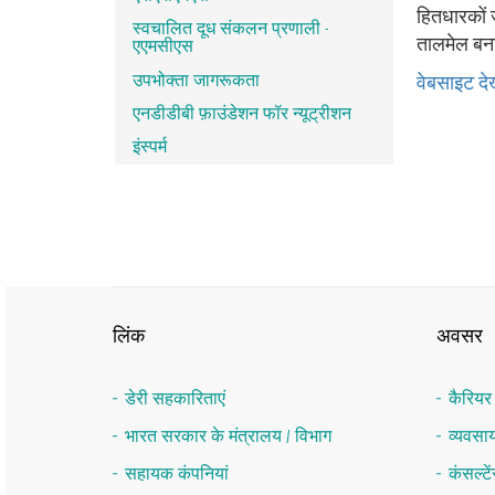
हितधारकों ज
स्‍वचालित दूध संकलन प्रणाली -
तालमेल बना
एएमसीएस
उपभोक्ता जागरूकता
वेबसाइट देख
एनडीडीबी फ़ाउंडेशन फॉर न्यूट्रीशन
इंस्पर्म
लिंक
अवसर
डेरी सहकारिताएं
कैरिय
भारत सरकार के मंत्रालय / विभाग
व्यवस
सहायक कंपनियां
कंसल्ट