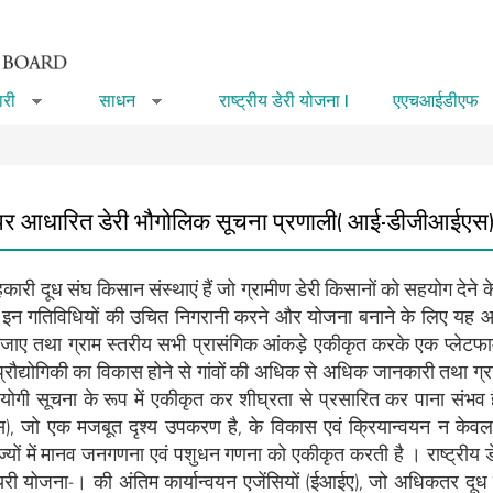
री
साधन
राष्ट्रीय डेरी योजना I
एएचआईडीएफ
»
»
 पर आधारित डेरी भौगोलिक सूचना प्रणाली (आई-डीजीआईएस
ारी दूध संघ किसान संस्‍थाएं हैं जो ग्रामीण डेरी किसानों को सहयोग देने के 
 इन गतिविधियों की उचित निगरानी करने और योजना बनाने के लिए यह आव
ाए तथा ग्राम स्‍तरीय सभी प्रासंगिक आंकड़े एकीकृत करके एक प्‍लेटफा
ौद्योगिकी का विकास होने से गांवों की अधिक से अधिक जानकारी तथा ग्राफिक
उपयोगी सूचना के रूप में एकीकृत कर शीघ्रता से प्रसारित कर पाना संभ
 जो एक मजबूत दृश्‍य उपकरण है, के विकास एवं क्रियान्‍वयन न केवल ग
ज्‍यों में मानव जनगणना एवं पशुधन गणना को एकीकृत करती है । राष्‍ट्रीय ड
 डेयरी योजना-। की अंतिम कार्यान्‍वयन एजेंसियों (ईआईए), जो अधिकतर दू