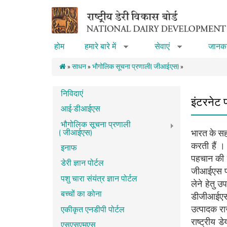
Skip to main content
होम
हमारे बारे में
सेवाएं
जानका
»
»
»
साधन
»
भौगोलिक सूचना प्रणाली (जीआईएस)
»
निविदाएं
इंटरनेट
आई-डीआईएस
भौगोलिक सूचना प्रणाली
(जीआईएस)
भारत के सहक
करती हैं ।
इनाफ
पहचान की ज
डेरी ज्ञान पोर्टल
जीआईएस प्र
पशु चारा संयंत्र ज्ञान पोर्टल
लेने हेतु 
बच्चों का कोना
डीजीआईएस),
उत्‍पादक रा
एकीकृत एनडीपी पोर्टल
राष्‍ट्रीय
एसएसएमएस