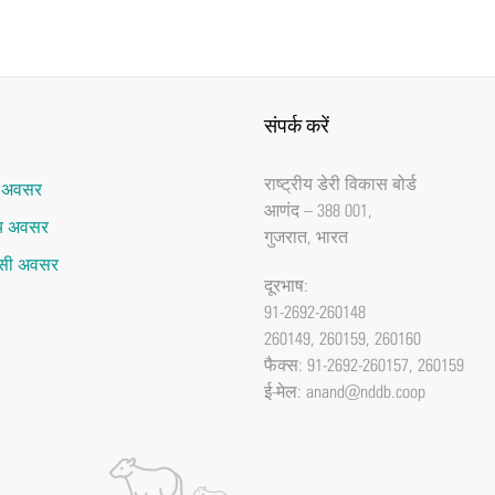
संपर्क करें
राष्‍ट्रीय डेरी विकास बोर्ड
र अवसर
आणंद – 388 001,
ाय अवसर
गुजरात, भारत
ेंसी अवसर
दूरभाष:
91-2692-260148
260149, 260159, 260160
फैक्‍स: 91-2692-260157, 260159
ई-मेल:
anand@nddb.coop