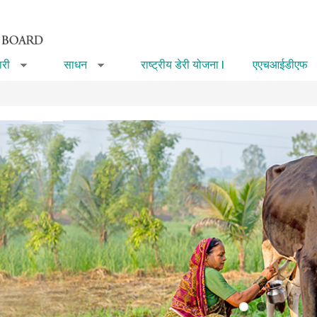
री
साधन
राष्ट्रीय डेरी योजना I
एएचआईडीएफ
»
»