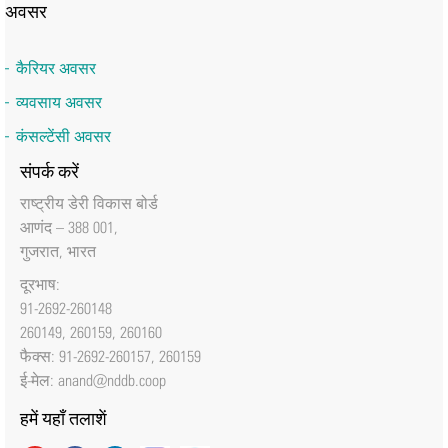
अवसर
कैरियर अवसर
व्यवसाय अवसर
कंसल्टेंसी अवसर
संपर्क करें
राष्‍ट्रीय डेरी विकास बोर्ड
आणंद – 388 001,
गुजरात, भारत
दूरभाष:
91-2692-260148
260149, 260159, 260160
फैक्‍स: 91-2692-260157, 260159
ई-मेल:
anand@nddb.coop
हमें यहाँ तलाशें