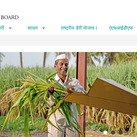
री
साधन
राष्ट्रीय डेरी योजना I
एएचआईडीएफ
»
»