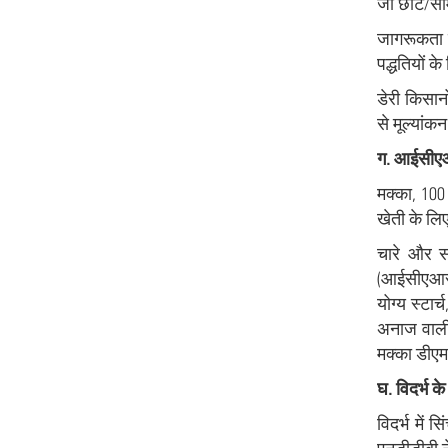
जो छोटे/सीम
जागरूकता प
पद्धतियों 
डेरी किसान
से मूल्यांक
ग. आईसीए
मक्का, 100
खेती के ल
चारे और सा
(आईसीएआर-आ
योग्य स्टा
अनाज वाली 
मक्का डीएम
घ. विदर्भ के
विदर्भ में