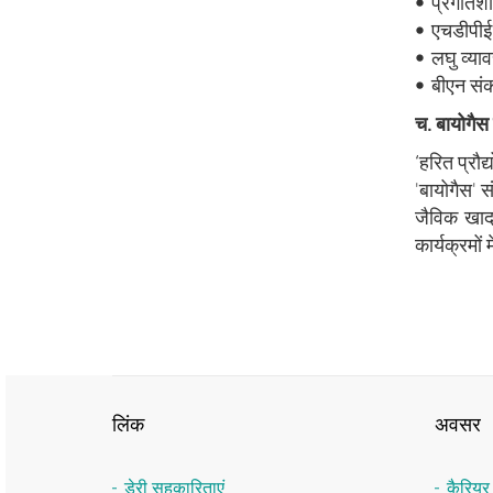
• प्रगतिशी
• एचडीपीई ब
• लघु व्या
• बीएन संक
च. बायोगैस 
‘हरित प्रौद
'बायोगैस' स
जैविक खाद 
कार्यक्रमों
लिंक
अवसर
डेरी सहकारिताएं
कैरिय