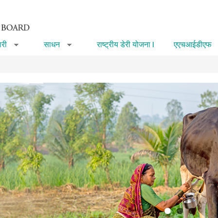
री
साधन
राष्ट्रीय डेरी योजना I
एएचआईडीएफ
»
»