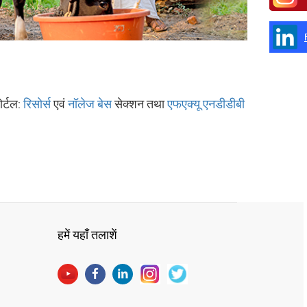
ोर्टल:
रिसोर्स
एवं
नॉलेज बेस
सेक्‍शन तथा
एफएक्‍यू एनडीडीबी
हमें यहाँ तलाशें