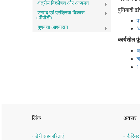
क्षेत्रीय विश्लेषण और अध्ययन
बुनियादी ढा
उत्पाद एवं प्रक्रिया विकास
(पीपीडी)
प
गुणवत्ता आश्वासन
'
क
कार्यशील प
आ
ऋ
1
लिंक
अवसर
डेरी सहकारिताएं
कैरिय