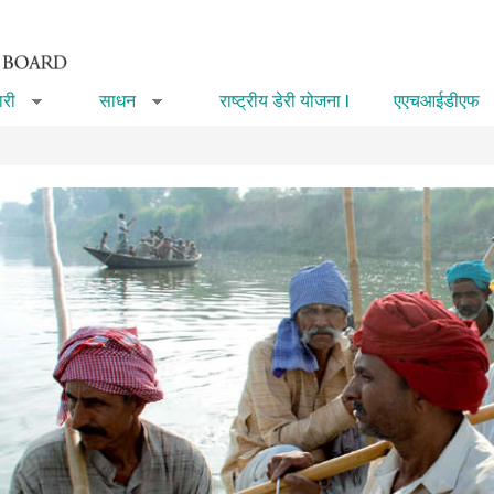
री
साधन
राष्ट्रीय डेरी योजना I
एएचआईडीएफ
»
»