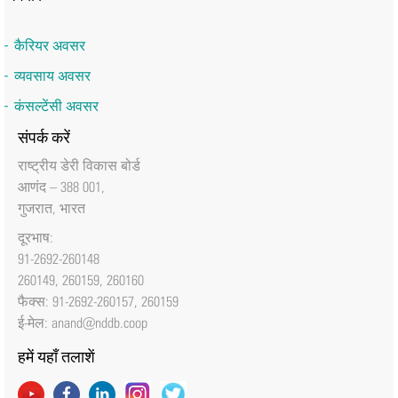
कैरियर अवसर
व्यवसाय अवसर
कंसल्टेंसी अवसर
संपर्क करें
राष्‍ट्रीय डेरी विकास बोर्ड
आणंद – 388 001,
गुजरात, भारत
दूरभाष:
91-2692-260148
260149, 260159, 260160
फैक्‍स: 91-2692-260157, 260159
ई-मेल:
anand@nddb.coop
हमें यहाँ तलाशें