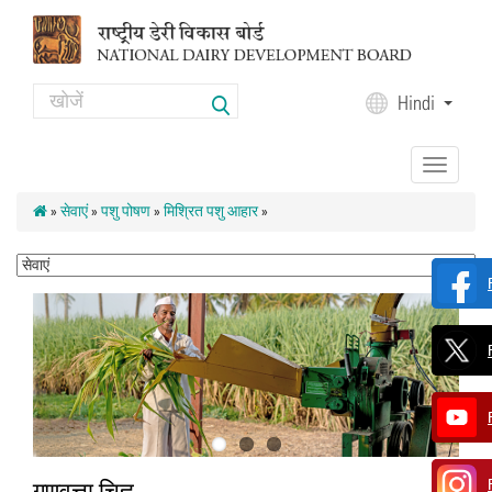
Skip to main content
Search
Hindi
Search form
Toggle
navigation
»
सेवाएं
»
पशु पोषण
»
मिश्रित पशु आहार
»
गुणवत्ता चिह्न