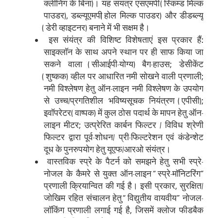
क्लीनिंग के बिना)। यह संयंत्र एसएमपी (स्किम्ड मिल्क
पाउडर), डब्ल्यूएमपी(होल मिल्क पाउडर) और डीडब्ल्यू
(डेरी व्हाइटनर) बनाने में भी सक्षम है।
इस संयंत्र की विशिष्‍ट विशेषताएं इस प्रकार हैं:
साइक्लॉन के साथ अपने स्थान पर ही साफ किया जा
सकने वाला (सीआईपी-योग्य) बैग-हाउस; डेसीकेंट
(शुष्कक) व्हील पर आधारित नमी सोखने वाली प्रणाली;
नमी विश्लेषण हेतु ऑन-लाइन नमी विश्लेषण के उपयोग
से उच्च/प्रगतिशील भविष्यसूचक नियंत्रण (एपीसी);
इवॉपरेटर (वाष्पक) में कुल ठोस पदार्थ के मापन हेतु ऑन-
लाइन मीटर; उत्प्रेरित कार्बन फिल्टर / विविध श्रेणी
फिल्टर द्वारा पूर्व-शोधन/ प्री-फिल्टरेशन एवं कंडेन्शेट
दूध के पुनरुपयोग हेतु यूएफ/आरओ संयंत्र।
वास्तविक स्प्रे के पैटर्न को समझने हेतु सभी स्प्रे-
नोजल के कैमरे से युक्त ऑन-लाइन “स्प्रे-मॉनिटरिंग”
प्रणाली क्रियान्वित की गई है। इसी प्रकार, सुरक्षित/
जोखिम रहित संचालन हेतु “विद्युतीय वायवीय” नोजल-
लॉकिंग प्रणाली लगाई गई है, जिसमें क्‍लोज फीडबैक