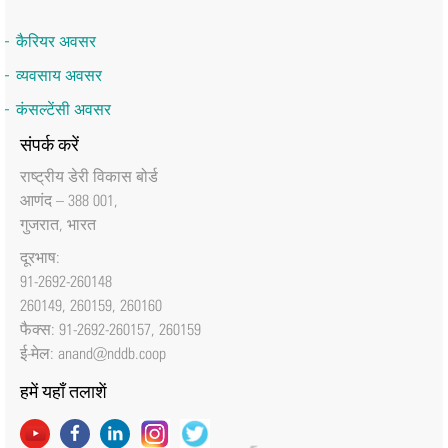
कैरियर अवसर
व्यवसाय अवसर
कंसल्टेंसी अवसर
संपर्क करें
राष्‍ट्रीय डेरी विकास बोर्ड
आणंद – 388 001,
गुजरात, भारत
दूरभाष:
91-2692-260148
260149, 260159, 260160
फैक्‍स: 91-2692-260157, 260159
ई-मेल:
anand@nddb.coop
हमें यहाँ तलाशें