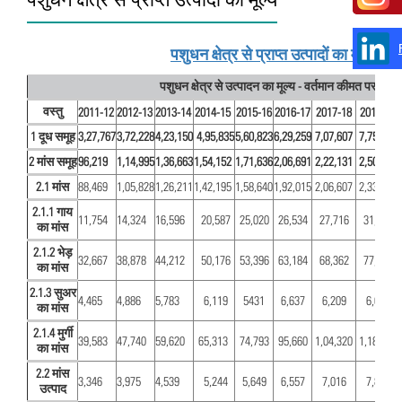
पशुधन क्षेत्र से प्राप्त उत्पादों का मूल्य
पशुधन क्षेत्र से उत्पादन का मूल्य - वर्तमान कीमत पर (करोड़ 
वस्तु
2011-12
2012-13
2013-14
2014-15
2015-16
2016-17
2017-18
2018-19
1 दूध समूह
3,27,767
3,72,228
4,23,150
4,95,835
5,60,823
6,29,259
7,07,607
7,75,556
2 मांस समूह
96,219
1,14,995
​1,36,663
1,54,152
1,71,636
2,06,691
2,22,131
2,50,802
2.1 मांस
88,469
1,05,828
1,26,211
1,42,195
1,58,640
1,92,015
2,06,607
2,33,480
2.1.1 गाय
11,754
14,324
16,596
20,587
25,020
26,534
27,716
31,046
का मांस
2.1.2 भेड़
32,667
38,878
44,212
50,176
53,396
63,184
68,362
77,006
का मांस
2.1.3 सुअर
4,465
4,886
5,783
6,119
5431
6,637
6,209
6,623
का मांस
2.1.4 मुर्गी
39,583
47,740
59,620
65,313
74,793
95,660
1,04,320
1,18,805
का मांस
2.2 मांस
3,346
3,975
4,539
5,244
5,649
6,557
7,016
7,885
उत्पाद