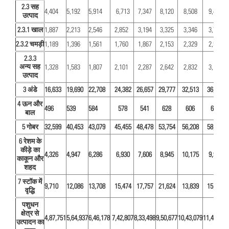
2.3 सह
4,404
5,192
5,914
6,713
7,347
8,120
8,508
9,437
उत्पाद
2.3.1 खाल
1,887
2,213
2,546
2,852
3,194
3,325
3,346
3,703
2.3.2 चमड़ी
1,189
1,396
1,561
1,760
1,867
2,153
2,329
2,544
2.3.3
अन्य सह
1,328
1,583
1,807
2,101
2,287
2,642
2,832
3,189
उत्पाद
3 अंडे
16,633
19,690
22,708
24,382
26,657
29,777
32,513
36,840
4 ऊन और
496
539
584
578
541
628
606
685
बाल
5 गोबर
32,599
40,453
43,079
45,455
48,478
53,754
56,208
58,522
6 रेशम के
कीड़े का
4,326
4,947
6,286
6,930
7,606
8,945
10,175
9,935
काकून और
शहद
7 स्टॉक में
9,710
12,086
13,708
15,474
17,757
21,624
13,839
15,893
वृद्धि
पशुधन
क्षेत्र से
4,87,751
5,64,937
6,46,178
7,42,807
8,33,498
9,50,677
10,43,079
11,48,234
उत्पादन का