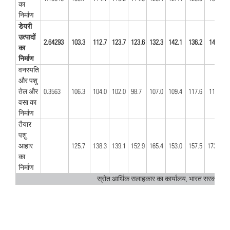
का
निर्माण
डेयरी
उत्पादों
2.64293
103.3
112.7​
123.7​
123.6
132.3
142.1
136.2
145.0
का
निर्माण
वनस्पति
और पशु
तेल और
0.3563
106.3
104​.0
102​.0
98.7
107.0
109.4
117.6
119.3
वसा का
निर्माण
तैयार
पशु
आहार
125.7
138.3​
139.1​
152.9
165.4
153.0
157.5
173.6
का
निर्माण
स्रोत:आर्थिक सलाहकार का कार्यालय, भारत सरकार