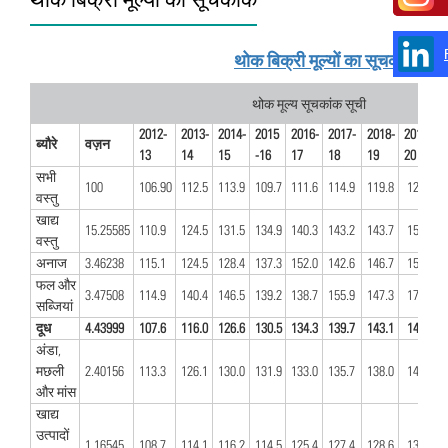
थोक बिक्री मूल्यों का सूचकांक
थोक मूल्य सूचकांक सूची
2012-
2013-
2014-
2015
2016-
2017-
2018-
2019-
ब्यौरे
वज़न
13​
14​
15​
-16
17
18
19
20
सभी
100
106.90
112.5
113.9
109.7
111.6
114.9
119.8
121.8
वस्तु
खाद्य
15.25585
110.9
124.5​
131.5​
134.9
140.3
143.2
143.7
155.8
वस्तु
अनाज
3.46238
​115.1
124.5
128.4
137.3
152.0
142.6
146.7
159.6
फल और
3.47508
114.9
140.4​
146.5​
139.2
138.7
155.9
147.3
174.7
सब्जियां
दूध
4.43999
107.6
116​.0
126.6​
130.5
134.3
139.7
143.1
146.7
अंडा,
मछली
2.40156
113.3
126.1​
130​.0
131.9
133.0
135.7
138.0
147.0
और मांस
खाद्य
उत्पादों
1.16545
108.7
114.1​
116.2​
114.5
125.4
127.4
128.6
133.9