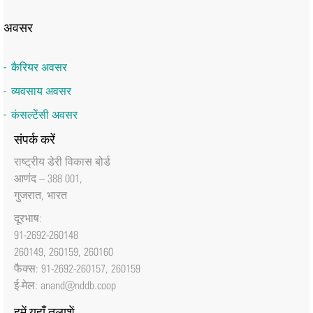
अवसर
कैरियर अवसर
व्यवसाय अवसर
कंसल्टेंसी अवसर
संपर्क करें
राष्‍ट्रीय डेरी विकास बोर्ड
आणंद – 388 001,
गुजरात, भारत
दूरभाष:
91-2692-260148
260149, 260159, 260160
फैक्‍स: 91-2692-260157, 260159
ई-मेल:
anand@nddb.coop
हमें यहाँ तलाशें