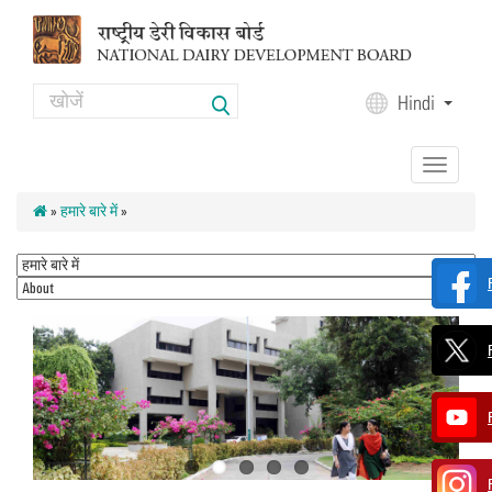
Skip to main content
Search
Hindi
Search form
Toggle
navigation
»
हमारे बारे में
»