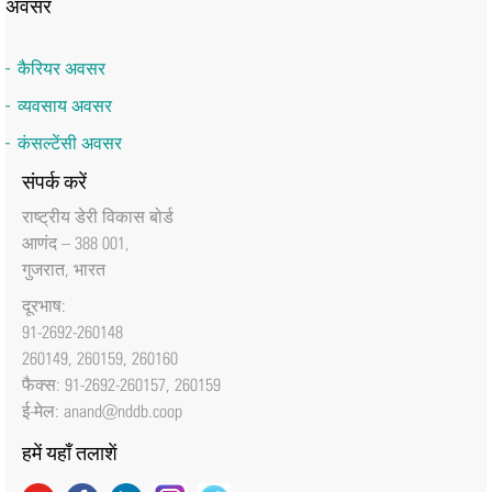
अवसर
कैरियर अवसर
व्यवसाय अवसर
कंसल्टेंसी अवसर
संपर्क करें
राष्‍ट्रीय डेरी विकास बोर्ड
आणंद – 388 001,
गुजरात, भारत
दूरभाष:
91-2692-260148
260149, 260159, 260160
फैक्‍स: 91-2692-260157, 260159
ई-मेल:
anand@nddb.coop
हमें यहाँ तलाशें