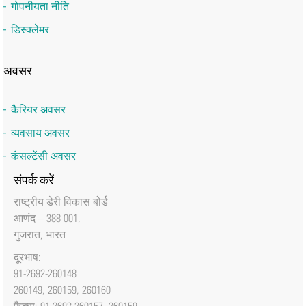
गोपनीयता नीति
डिस्क्लेमर
अवसर
कैरियर अवसर
व्यवसाय अवसर
कंसल्टेंसी अवसर
संपर्क करें
राष्‍ट्रीय डेरी विकास बोर्ड
आणंद – 388 001,
गुजरात, भारत
दूरभाष:
91-2692-260148
260149, 260159, 260160
फैक्‍स: 91-2692-260157, 260159