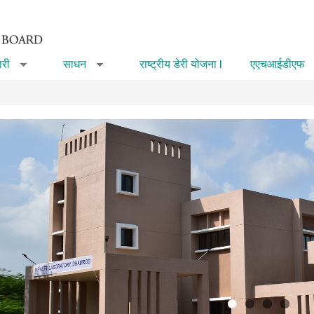
री
साधन
राष्ट्रीय डेरी योजना I
एएचआईडीएफ
»
»