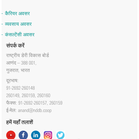
कैरियर अवसर
व्यवसाय अवसर
कंसल्टेंसी अवसर
संपर्क करें
राष्‍ट्रीय डेरी विकास बोर्ड
आणंद – 388 001,
गुजरात, भारत
दूरभाष:
91-2692-260148
260149, 260159, 260160
फैक्‍स: 91-2692-260157, 260159
ई-मेल:
anand@nddb.coop
हमें यहाँ तलाशें