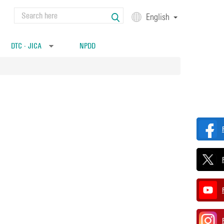
Search
English
Search form
DTC - JICA
NPDD
»