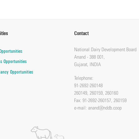
ities
Contact
National Dairy Development Board
Opportunities
Anand - 388 001,
s Opportunities
Gujarat, INDIA
ancy Opportunities
Telephone:
91-2692-260148
260149, 260159, 260160
Fax: 91-2692-260157, 260159
e-mail:
anand@nddb.coop