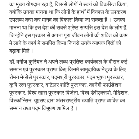
का मुख्‍य योगदान रहा है, जिससे लोगों ने स्‍वयं को विकसित किया,
क्‍योंकि उनका मानना था कि लोगों के हाथों में विकास के उपकरण
उपलब्‍ध करा कर मानव का विकास किया जा सकता है । उनका
मानना था कि इस देश की सबसे श्रेष्‍ठ सम्‍पत्ति इस देश के लोग हैं,
जिन्‍होंने इस प्रकार से अपना पूरा जीवन लोगों की शक्ति को काम
मे लाने के कार्य में समर्पित किया जिनसे उनके व्‍यापक हितों को
बढ़ावा मिले ।
डॉ. वर्गीज़ कुरियन ने अपने लब्‍ध-प्रतिष्‍ठ कार्यकाल के दौरान कई
सम्‍मान एवं पुरस्‍कार प्राप्‍त किए जिनमें सामुदायिक नेतृत्‍व के लिए
रोमन मेग्‍सेसे पुरस्‍कार, पद्मश्री पुरस्‍कार, पद्म भूषण पुरस्‍कार,
कृषि रत्‍न पुरस्‍कार, वाटेलर शांति पुरस्‍कार, कार्नेगी फाउंडेशन
पुरस्‍कार, विश्‍व खाद्य पुरस्‍कार विजेता, विश्‍व डेरीएक्‍सपो, मेडिशन,
विस्‍कॉन्सिन, यूएसए द्वारा अंतरराष्‍ट्रीय ख्‍याति प्राप्‍त व्‍यक्ति का
सम्‍मान तथा पद्म विभूषण शामिल है ।