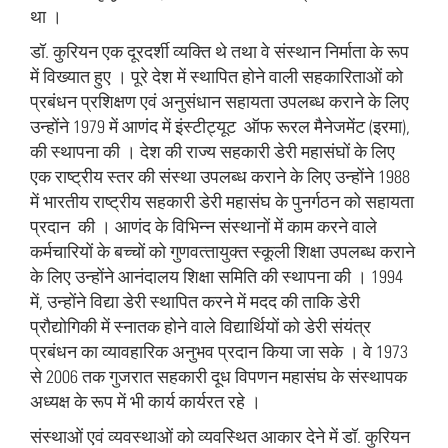
था ।
डॉ. कुरियन एक दूरदर्शी व्‍यक्ति थे तथा वे संस्‍थान निर्माता के रूप
में विख्‍यात हुए । पूरे देश में स्‍थापित होने वाली सहकारिताओं को
प्रबंधन प्रशिक्षण एवं अनुसंधान सहायता उपलब्‍ध कराने के लिए
उन्‍होंने 1979 में आणंद में इंस्टीट्यूट ऑफ रूरल मैनेजमेंट (इरमा),
की स्‍थापना की । देश की राज्‍य सहकारी डेरी महासंघों के लिए
एक राष्‍ट्रीय स्‍तर की संस्‍था उपलब्‍ध कराने के लिए उन्‍होंने 1988
में भारतीय राष्‍ट्रीय सहकारी डेरी महासंघ के पुनर्गठन को सहायता
प्रदान की । आणंद के विभिन्‍न संस्‍थानों में काम करने वाले
कर्मचारियों के बच्‍चों को गुणवत्‍तायुक्‍त स्‍कूली शिक्षा उपलब्‍ध कराने
के लिए उन्‍होंने आनंदालय शिक्षा समिति की स्‍थापना की । 1994
में, उन्‍होंने विद्या डेरी स्‍थापित करने में मदद की ताकि डेरी
प्रौद्योगिकी में स्‍नातक होने वाले विद्यार्थियों को डेरी संयंत्र
प्रबंधन का व्‍यावहारिक अनुभव प्रदान किया जा सके । वे 1973
से 2006 तक गुजरात सहकारी दूध विपणन महासंघ के संस्‍थापक
अध्‍यक्ष के रूप में भी कार्य कार्यरत रहे ।
संस्‍थाओं एवं व्‍यवस्‍थाओं को व्‍यवस्थित आकार देने में डॉ. कुरियन