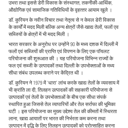
उभरा तथा इससे डेरी विकास के संस्‍थागत, तकनीकी-आर्थिक,
औद्योगिक एवं सामाजिक गतिविधियों के वृहत्‍तर आयाम खुले ।
डॉ. कुरियन के नवीन विचार तथा नेतृत्‍व से न केवल डेरी विकास
के कार्यों में मदद मिली बल्कि अन्‍य क्षेत्रों जैसे-खाद्य तेलों, फलों एव
सब्जियों के क्षेत्रों में भी मदद मिली ।
भारत सरकार के अनुरोध पर उन्‍होंने 90 के मध्‍य दशक में दिल्‍ली में
फलों एवं सब्जियों की प्राप्ति एवं विपणन के लिए एक पॉयलट
परियोजना की शुरूआत की । यह परियोजना विभिन्‍न राज्‍यों के
फल एवं सब्‍जी के उत्‍पादकों त‍था दिल्‍ली के उपभोक्‍ताओं के मध्‍य
सीधा संबंध उपलब्‍ध कराने पर केंद्रित थी ।
डॉ. कुरियन ने 1979 में ‘धारा’ लांच करके खाद्य तेलों के व्‍यवसाय में
भी क्रांति ला दी, तिलहन उत्‍पादकों की सहकारी परियोजना से
उत्‍पादकों एवं तेलों के उपभोक्‍ताओं के बीच एक सीधा संपर्क
स्‍थापित हुआ जिससे तेल व्‍यापारियों और तेल सर्राफा की भूमिका
घटी । इस परियोजना का मुख्‍य उद्देश्‍य तेल की कीमतों में स्थिरता
लाना, खाद्य आयातों पर भारत की निर्भरता कम करना तथा
उत्‍पादन में वृद्धि के लिए तिलहन उत्‍पादकों को प्रोत्‍साहित करना