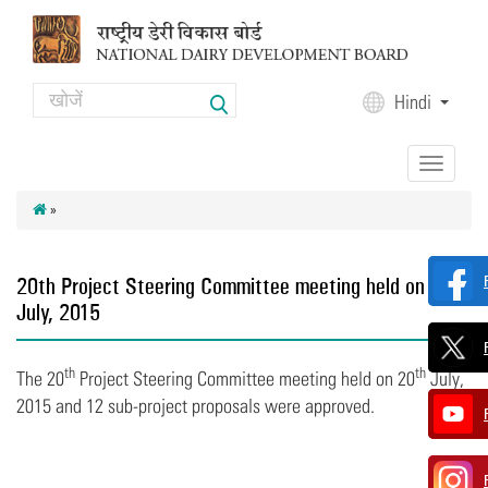
Skip to main content
Search
Hindi
Search form
Toggle
navigation
»
20th Project Steering Committee meeting held on 20th
July, 2015
th
th
The 20
Project Steering Committee meeting held on 20
July,
2015 and 12 sub-project proposals were approved.