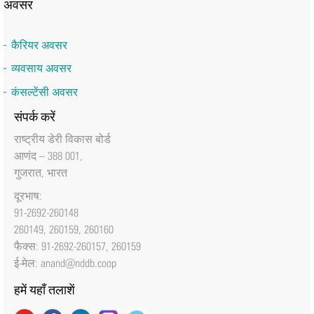
अवसर
कैरियर अवसर
व्यवसाय अवसर
कंसल्टेंसी अवसर
संपर्क करें
राष्‍ट्रीय डेरी विकास बोर्ड
आणंद – 388 001,
गुजरात, भारत
दूरभाष:
91-2692-260148
260149, 260159, 260160
फैक्‍स: 91-2692-260157, 260159
ई-मेल:
anand@nddb.coop
हमें यहाँ तलाशें