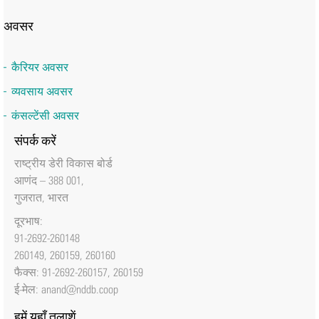
अवसर
कैरियर अवसर
व्यवसाय अवसर
कंसल्टेंसी अवसर
संपर्क करें
राष्‍ट्रीय डेरी विकास बोर्ड
आणंद – 388 001,
गुजरात, भारत
दूरभाष:
91-2692-260148
260149, 260159, 260160
फैक्‍स: 91-2692-260157, 260159
ई-मेल:
anand@nddb.coop
हमें यहाँ तलाशें