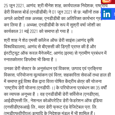
25 जून 2021, आणंद: श्री मीनेश शाह, कार्यपालक निदेशक, राष्ट्रीय
डेरी विकास बोर्ड (एनडीडीबी) ने 01 जून 2021 से छ: महीनों तक अथवा
अगले आदेशों तक अध्यक्ष, एनडीडीबी का अतिरिक्त कार्यभार ग्रहण
कर लिया है । अध्यक्ष, एनडीडीबी के रूप में सुश्री वर्षा जोशी का
कार्यकाल 31 मई 2021 को समाप्त हो गया है ।
श्री शाह ने शेठ एमसी कॉलेज ऑफ डेरी साइंस (आणंद कृषि
विश्वविद्यालय), आणंद से बीएससी की डिग्री प्राप्‍त की है और
इंस्‍टीट्यूट ऑफ रूरल मैनेजमेंट, आणंद (इरमा) से ग्रामीण प्रबंधन में
स्‍नातकोत्‍तर डिप्‍लोमा भी किया है ।
उनका डेरी सेक्‍टर के अनुसंधान एवं विकास, उत्‍पाद एवं प्रक्रिया
विकास, परियोजना मूल्‍यांकन एवं वित्‍त, सहकारिता सेवाओं तथा हाल ही
में समाप्‍त हुई विश्‍व बैंक द्वारा वित्‍त पोषित केंद्रीय क्षेत्र की योजना
‘राष्‍ट्रीय डेरी योजना (एनडीपी-।) के परियोजना प्रबंधन का 35 वर्षों
का व्‍यापक अनुभव है । वह एनडीडीबी डेरी सर्विसेज (एनडीएस),
आईडीएमसी लि., नेशनल कोऑपरेटिव डेरी फेडरेशन ऑफ इंडिया
(एनसीडीएफआई) लि., मदर डेरी फ्रूट एंड वेजिटेबल प्रा. लि.
(एमडीएफवीपीएल) इत्‍यादि के निदेशक मंडल में भी शामिल हैं।