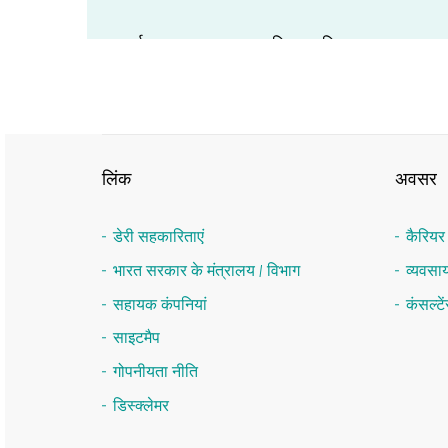
1 मई 2022 से प्रभावी ब्याज दर
विज्ञापन - फ्लैट बिक्री
लिंक
अवसर
डेरी सहकारिताएं
कैरिय
ब्याज दर पर परिपत्र - कार्यशील पूंजी वित्त
भारत सरकार के मंत्रालय / विभाग
व्यवस
सहायक कंपनियां
कंसल्ट
साइटमैप
निदेशक मंडल (09 जून, 2017 की स्थिति )
गोपनीयता नीति
डिस्क्लेमर
Tender for Expression of lnterest (Eol) to establish