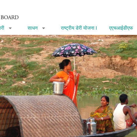
री
साधन
राष्ट्रीय डेरी योजना I
एएचआईडीएफ
»
»