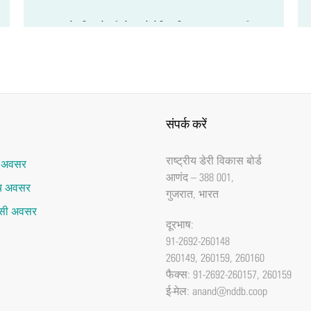
एनडीडीबी के अध्यक्ष एवं आईडीएफ की महानिदेशक के
बीच भारत में विश्व डेयरी शिखर सम्मेलन 2027 की
मेजबानी हेतु समझौते का आदान-प्रदान
संपर्क करें
राष्‍ट्रीय डेरी विकास बोर्ड
र अवसर
एनडीडीबी, आणंद में भेड़, बकरी, ऊंट और अन्य नॉन-
आणंद – 388 001,
ाय अवसर
बोवाइन दूध पर आईडीएफ अंतरराष्ट्रीय संगोष्ठी का
गुजरात, भारत
ेंसी अवसर
शुभारंभ
दूरभाष:
91-2692-260148
260149, 260159, 260160
फैक्‍स: 91-2692-260157, 260159
ई-मेल:
anand@nddb.coop
वर्ल्ड बायोगैस एसोसिएशन ने एनडीडीबी के अध्यक्ष डॉ.